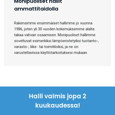
Monipuoliset hallit
ammattitaidolla
Rakensimme ensimmäiset hallimme jo vuonna
1986, joten yli 30 vuoden kokemuksemme alalta
takaa vahvan osaamisen. Monipuoliset hallimme
soveltuvat esimerkiksi lämpöeristetyiksi tuotanto-,
varasto-, liike- tai toimitiloiksi, ja ne on
varusteltavissa käyttötarkoituksesi mukaan.
Halli valmis jopa 2
kuukaudessa!