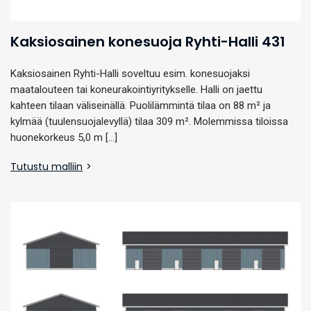
Kaksiosainen konesuoja Ryhti-Halli 431
Kaksiosainen Ryhti-Halli soveltuu esim. konesuojaksi
maatalouteen tai koneurakointiyritykselle. Halli on jaettu
kahteen tilaan väliseinällä. Puolilämmintä tilaa on 88 m² ja
kylmää (tuulensuojalevyllä) tilaa 309 m². Molemmissa tiloissa
huonekorkeus 5,0 m […]
Tutustu malliin