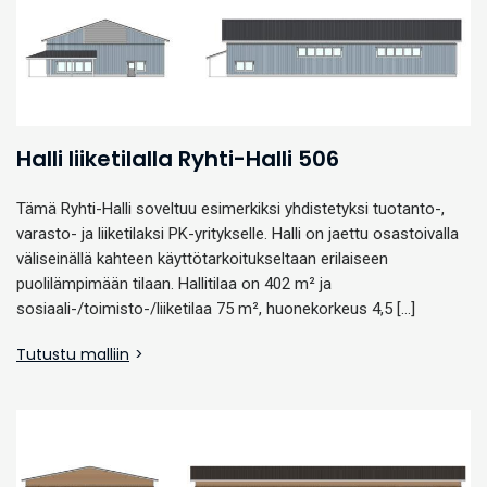
Halli liiketilalla Ryhti-Halli 506
Tämä Ryhti-Halli soveltuu esimerkiksi yhdistetyksi tuotanto-,
varasto- ja liiketilaksi PK-yritykselle. Halli on jaettu osastoivalla
väliseinällä kahteen käyttötarkoitukseltaan erilaiseen
puolilämpimään tilaan. Hallitilaa on 402 m² ja
sosiaali-/toimisto-/liiketilaa 75 m², huonekorkeus 4,5 […]
Tutustu malliin