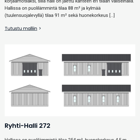
korjaamotilaksi, sillä halli on jaettu kahteen eri tilaan väliseinällä.
Hallissa on puolilämmintä tilaa 88 m² ja kylmää
(tuulensuojalevyllä) tilaa 91 m² sekä huonekorkeus […]
Tutustu malliin
Ryhti-Halli 272