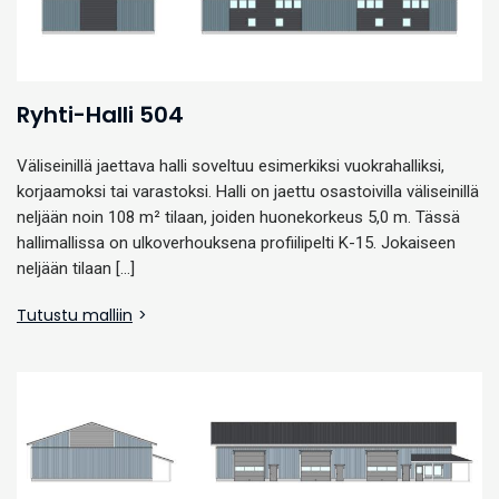
Ryhti-Halli 504
Väliseinillä jaettava halli soveltuu esimerkiksi vuokrahalliksi,
korjaamoksi tai varastoksi. Halli on jaettu osastoivilla väliseinillä
neljään noin 108 m² tilaan, joiden huonekorkeus 5,0 m. Tässä
hallimallissa on ulkoverhouksena profiilipelti K-15. Jokaiseen
neljään tilaan […]
Tutustu malliin