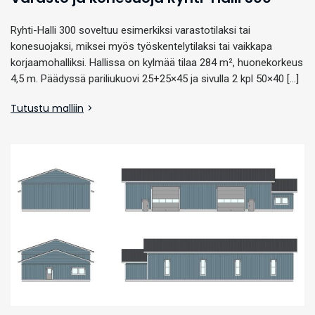
Ryhti-Halli 300 soveltuu esimerkiksi varastotilaksi tai
konesuojaksi, miksei myös työskentelytilaksi tai vaikkapa
korjaamohalliksi. Hallissa on kylmää tilaa 284 m², huonekorkeus
4,5 m. Päädyssä pariliukuovi 25+25×45 ja sivulla 2 kpl 50×40 […]
Tutustu malliin