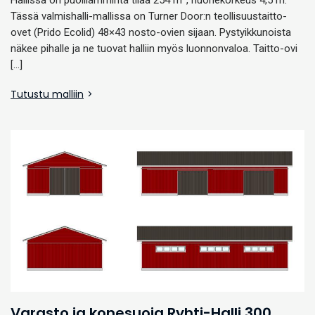
Hallissa on puolilämmintä tilaa 254 m², huonekorkeus 4,5 m.
Tässä valmishalli-mallissa on Turner Door:n teollisuustaitto-
ovet (Prido Ecolid) 48×43 nosto-ovien sijaan. Pystyikkunoista
näkee pihalle ja ne tuovat halliin myös luonnonvaloa. Taitto-ovi
[…]
Tutustu malliin
Varasto ja konesuoja Ryhti-Halli 300