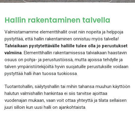
Hallin rakentaminen talvella
Valmistamamme elementtihallit ovat niin nopeita ja helppoja
pystyttää, että hallin rakentaminen onnistuu myös talvella!
Talviaikaan pystytettävälle hallille tulee olla jo perustukset
valmiina
. Elementtihallin rakentamisessa talviaikaan haastavin
osuus on pohja- ja perustustöissä, mutta ajoissa tehdylle ja
talven ympäristötekijöiltä hyvin suojatuille perustuksille voidaan
pystyttää halli ihan tuossa tuokiossa.
Tuotantohallin, säilytyshallin tai mihin tahansa muuhun käyttöön
halutun valmishallin hankintaa ei siis tarvitse ajoittaa
vuodenajan mukaan, vaan voit ottaa yhteyttä ja tilata sellaisen
juuri silloin kun uusi halli on ajankohtaista.
OTA YHTEYTTÄ JA KYSY LISÄÄ