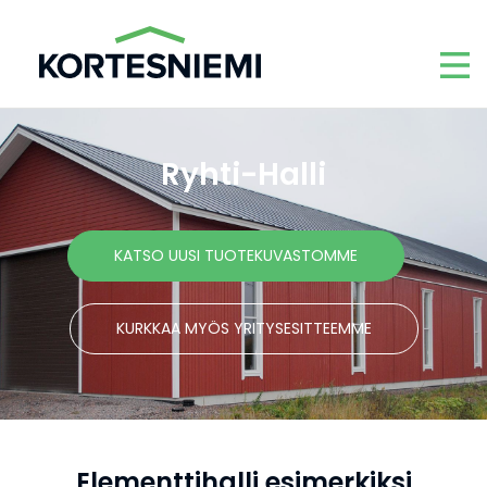
Ryhti-Halli
KATSO UUSI TUOTEKUVASTOMME
KURKKAA MYÖS YRITYSESITTEEMME
Elementtihalli esimerkiksi