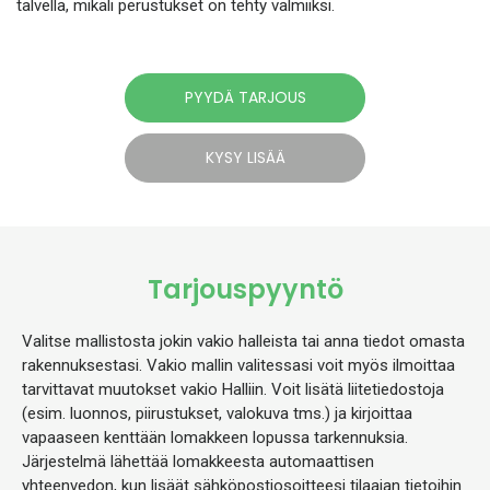
talvella, mikäli perustukset on tehty valmiiksi.
PYYDÄ TARJOUS
KYSY LISÄÄ
Tarjouspyyntö
Valitse mallistosta jokin vakio halleista tai anna tiedot omasta
rakennuksestasi. Vakio mallin valitessasi voit myös ilmoittaa
tarvittavat muutokset vakio Halliin. Voit lisätä liitetiedostoja
(esim. luonnos, piirustukset, valokuva tms.) ja kirjoittaa
vapaaseen kenttään lomakkeen lopussa tarkennuksia.
Järjestelmä lähettää lomakkeesta automaattisen
yhteenvedon, kun lisäät sähköpostiosoitteesi tilaajan tietoihin