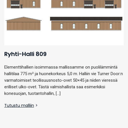
Ryhti-Halli 809
Elementtihallien isoimmassa mallissamme on puolilämmintä
hallitilaa 775 m² ja huonekorkeus 5,0 m. Halliin vie Turner Door:n
varmatoimiset teollisuusnosto-ovet 50×45 ja niiden vieressä
erilliset ulko-ovet. Tästä valmishallista saa esimerkiksi
konesuojan, tuotantohallin, […]
Tutustu malliin