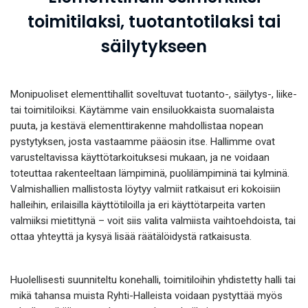
toimitilaksi, tuotantotilaksi tai
säilytykseen
Monipuoliset elementtihallit soveltuvat tuotanto-, säilytys-, liike-
tai toimitiloiksi. Käytämme vain ensiluokkaista suomalaista
puuta, ja kestävä elementtirakenne mahdollistaa nopean
pystytyksen, josta vastaamme pääosin itse. Hallimme ovat
varusteltavissa käyttötarkoituksesi mukaan, ja ne voidaan
toteuttaa rakenteeltaan lämpiminä, puolilämpiminä tai kylminä.
Valmishallien mallistosta löytyy valmiit ratkaisut eri kokoisiin
halleihin, erilaisilla käyttötiloilla ja eri käyttötarpeita varten
valmiiksi mietittynä – voit siis valita valmiista vaihtoehdoista, tai
ottaa yhteyttä ja kysyä lisää räätälöidystä ratkaisusta.
Huolellisesti suunniteltu konehalli, toimitiloihin yhdistetty halli tai
mikä tahansa muista Ryhti-Halleista voidaan pystyttää myös