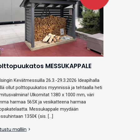
olttopuukatos MESSUKAPPALE
lsingin Kevätmessuilla 26.3.-29.3.2026 Ideapihalla
llä ollut polttopuukatos myynnissä ja tehtaalla heti
imitusvalmiina! Ulkomitat 1380 x 1000 mm, väri
mma harmaa 565X ja vesikatteena harmaa
opakatelaatta. Messukappale myydään
ssuhintaan 1350€ (sis. […]
tustu malliin