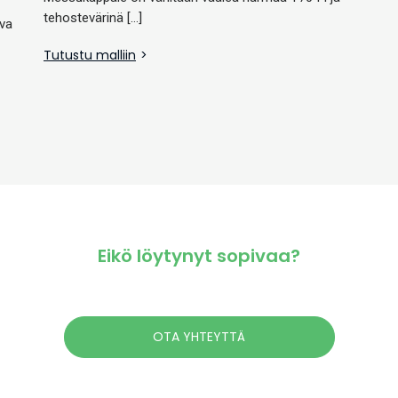
tehostevärinä […]
ava
Tutustu malliin
Eikö löytynyt sopivaa?
OTA YHTEYTTÄ