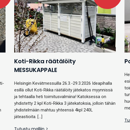
Koti-Rikka räätälöity
P
MESSUKAPPALE
He
esi
ti-
Helsingin Kevätmessuilla 26.3.-29.3.2026 Ideapihalla
to
esillä ollut Koti-Rikka räätälöity jätekatos myynnissä
tu
ja tehtaalla heti toimitusvalmiina! Katoksessa on
hu
yhdistetty 2 kpl Koti-Rikka 3 jätekatoksia, jolloin tähän
me
n
yhdistelmään mahtuu yhteensä 4kpl 240L
jäteastioita. […]
Tu
Tutustu malliin