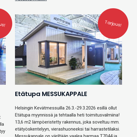
us!
Tarjous!
Etätupa MESSUKAPPALE
Helsingin Kevätmessuilla 26.3.-29.3.2026 esillä ollut
Etätupa myynnissä ja tehtaalla heti toimitusvalmiina!
t
13,6 m2 lämpöeristetty rakennus, joka soveltuu mm.
la
etätyöskentelyyn, vierashuoneeksi tai harrastetilaksi.
tyy
Messukappale on väriltään vaalea harmaa T7044 ja