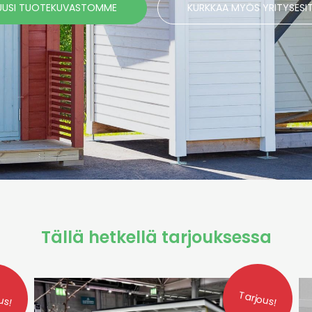
UUSI TUOTEKUVASTOMME
KURKKAA MYÖS YRITYSESI
Tällä hetkellä tarjouksessa
us!
Tarjous!