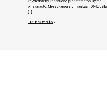
kevyteristetty kesähuone ja eristämätön, kylmä
pihavarasto. Messukappale on väriltään Q642 pell
[…]
Tutustu malliin