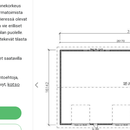
huonekorkeus
varmatoimista
vieressä olevat
 vie erilliset
lan puolelle.
tekevät tilasta
t saatavilla
htoehtoja,
katso
ävyt,