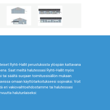
set Ryhti-Hallit perustuksista ylöspäin kattavana
sena. Saat meiltä halutessasi Ryhti-Hallit myös
si tai säältä suojaan toimitussisällön mukaan.
vissa omaan käyttötarkoitukseesi sopivaksi. Voit
stä eri vakiovaihtoehdostamme tai halutessasi
vuutta halutunlaiseksi: