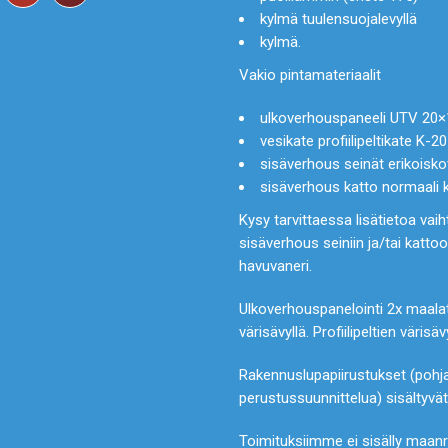
kylmä tuulensuojalevyllä
kylmä.
Vakio pintamateriaalit
ulkoverhouspaneeli UTV 20
vesikate profiilipeltikate K-2
sisäverhous seinät erikoisk
sisäverhous katto normaali 
Kysy tarvittaessa lisätietoa vai
sisäverhous seiniin ja/tai katt
havuvaneri.
Ulkoverhouspanelointi 2x maalat
värisävyllä. Profiilipeltien väris
Rakennuslupapiirustukset (pohja, 
perustussuunnittelua) sisältyvä
Toimituksiimme ei sisälly maanra