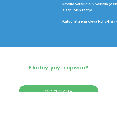
kevyitä väliseiniä & väliovia (esi
sisäpuolen listoja.
Katso liitteenä oleva Ryhti-Halli
Eikö löytynyt sopivaa?
OTA YHTEYTTÄ