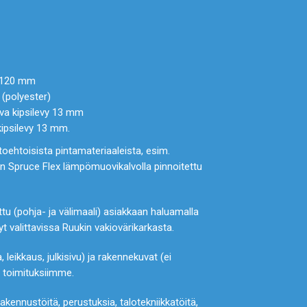
×120 mm
0 (polyester)
ova kipsilevy 13 mm
kipsilevy 13 mm.
htoehtoisista pintamateriaaleista, esim.
oon Spruce Flex lämpömuovikalvolla pinnoitettu
tu (pohja- ja välimaali) asiakkaan haluamalla
ävyt valittavissa Ruukin vakiovärikarkasta.
leikkaus, julkisivu) ja rakennekuvat (ei
t toimituksiimme.
kennustöitä, perustuksia, talotekniikkatöitä,