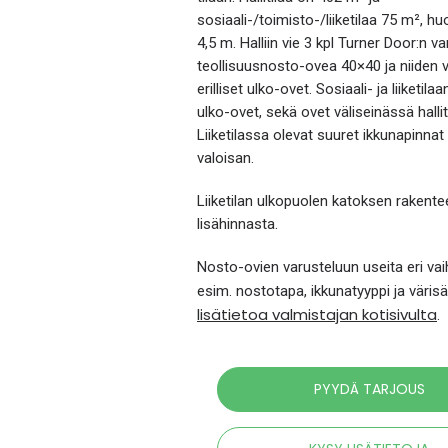
sosiaali-/toimisto-/liiketilaa 75 m², 
4,5 m. Halliin vie 3 kpl Turner Door:n 
teollisuusnosto-ovea 40×40 ja niiden 
erilliset ulko-ovet. Sosiaali- ja liiketilaan
ulko-ovet, sekä ovet väliseinässä halliti
Liiketilassa olevat suuret ikkunapinnat 
valoisan.
Liiketilan ulkopuolen katoksen rakentee
lisähinnasta.
Nosto-ovien varusteluun useita eri vai
esim. nostotapa, ikkunatyyppi ja väris
lisätietoa valmistajan kotisivulta
.
PYYDÄ TARJOUS