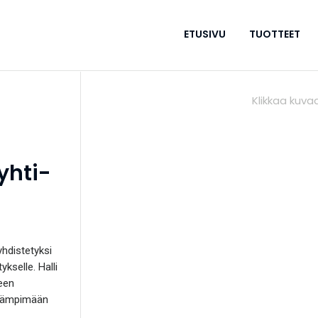
ETUSIVU
TUOTTEET
Ryhti-
yhdistetyksi
ykselle. Halli
teen
lilämpimään