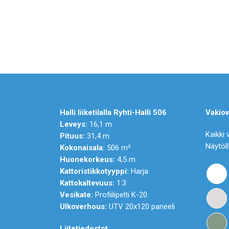
Halli liiketilalla Ryhti-Halli 506
Vakiov
Leveys:
16,1 m
Kaikki 
Pituus:
31,4 m
Näytöll
Kokonaisala:
506 m²
Huonekorkeus:
4,5 m
Kattoristikkotyyppi:
Harja
Kattokaltevuus:
1:3
Vesikate:
Profiilipelti K-20
Ulkoverhous:
UTV 20x120 paneeli
Liitetiedostot