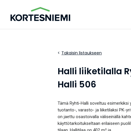
Takaisin listaukseen
Halli liiketilalla 
Halli 506
Tämä Ryhti-Halli soveltuu esimerkiksi 
tuotanto-, varasto- ja liiketilaksi PK-yrit
on jaettu osastoivalla väliseinällä kah
käyttötarkoitukseltaan erilaiseen puo
tilaan. Hallitilaa on 402 m² ja