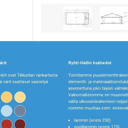
ärit
Ryhti-Hallin lisätiedot
värit ovat Tikkurilan värikartasta.
Toimitamme puuelementtirakentei
ä värit saattavat vääristyä.
elementti- ja materiaalitoimituk
asennettuna joko täysin valmiik
Vakiomallistomme on muunnelta
valita ulkoseinärakenteen neljä
voimme muuttaa esim. eristevah
lämmin (eriste 250)
puolilämmin (eriste 175)