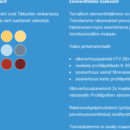
ärit
Elementtitallin lisätiedot
värit ovat Tikkurilan värikartasta.
Turvalliset elementtitallimme s
ä värit saattavat vääristyä.
Toimitamme rakennukset perustuk
halutessasi myös asennettuna jo
toimitussisällön mukaan.
Vakio pintamateriaalit
ulkoverhouspaneeli UTV 20
vesikate profiilipeltikate K-2
sisäverhous seinät filmivane
sisäverhous katto profiilipelt
Ulkoverhouspanelointi 2x maalat
värisävyllä. Profiilipeltien väris
Rakennuslupapiirustukset (pohja, 
perustussuunnittelua) sisältyvä
Toimituksiimme ei sisälly maanra