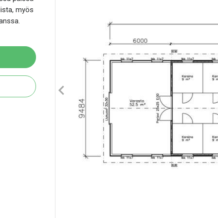
lista, myös
kanssa.