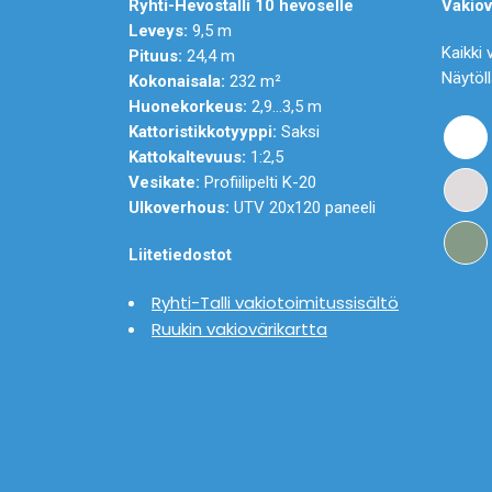
Ryhti-Hevostalli 10 hevoselle
Vakiov
Leveys:
9,5 m
Kaikki 
Pituus:
24,4 m
Näytöll
Kokonaisala:
232 m²
Huonekorkeus:
2,9...3,5 m
Kattoristikkotyyppi:
Saksi
Kattokaltevuus:
1:2,5
Vesikate:
Profiilipelti K-20
Ulkoverhous:
UTV 20x120 paneeli
Liitetiedostot
Ryhti-Talli vakiotoimitussisältö
Ruukin vakiovärikartta