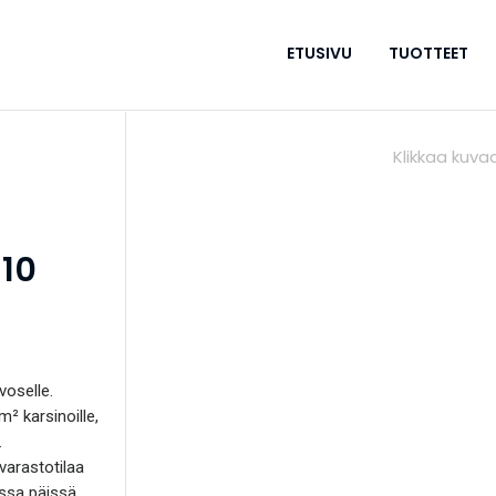
ETUSIVU
TUOTTEET
 10
voselle.
² karsinoille,
.
varastotilaa
issa päissä