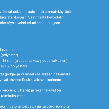
oveltuvat sekä harraste- että ammattikäyttöön.
sista ylöspäin. Saat meiltä hevostallit
ko täysin valmiiksi tai säältä suojaan
×120 mm
0 (polyester)
ri 18 mm (alaosa ruskea, yläosa valkoinen)
i K-15 (polyester).
tu (pohja- ja välimaali) asiakkaan haluamalla
ävyt valittavissa Ruukin vakiovärikarkasta.
leikkaus, julkisivu) ja rakennekuvat (ei
t toimituksiimme.
kennustöitä, perustuksia, talotekniikkatöitä,