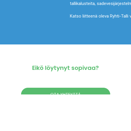
tallikalusteita, sadevesijärjestel
Katso liitteenä oleva Ryhti-Talli
Eikö löytynyt sopivaa?
OTA YHTEYTTÄ