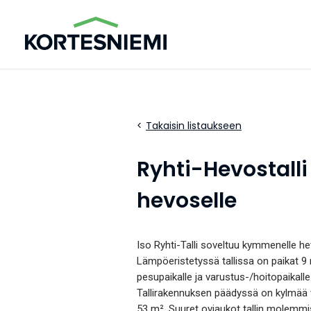
Takaisin listaukseen
Ryhti-Hevostalli
hevoselle
Iso Ryhti-Talli soveltuu kymmenelle he
Lämpöeristetyssä tallissa on paikat 9 m
pesupaikalle ja varustus-/hoitopaikalle
Tallirakennuksen päädyssä on kylmää 
53 m². Suuret oviaukot tallin molemm