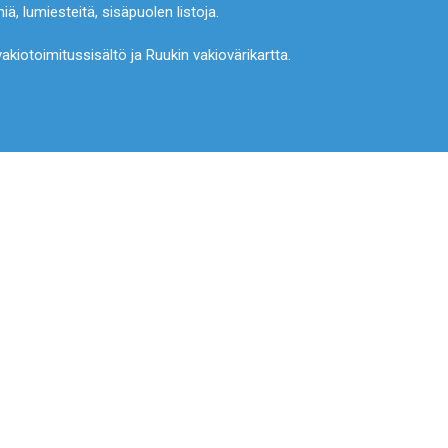
miä, lumiesteitä, sisäpuolen listoja.
 vakiotoimitussisältö ja Ruukin vakiovärikartta.