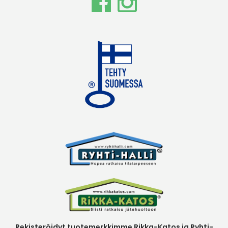
Rekisteröidyt tuotemerkkimme Rikka-Katos ja Ryhti-