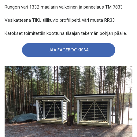
Rungon väri 133B maalarin valkoinen ja paneelaus TM 7833.
Vesikatteena TIKU tiilikuvio profiilipelti, väri musta RR33.
Katokset toimitettiin koottuna tilaajan tekemän pohjan päälle.
JAA FACEBOOKISSA