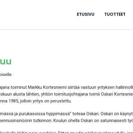
ETUSIVU
TUOTTEET
tuu
iselle.
ajana toiminut Markku Kortesniemi siirtää vastuun yrityksen hallinnoll
yskuun alusta lähtien, yhtiön toimitusjohtajana toimii Oskari Kortesni
na 1985, jolloin yritys on perustettu.
örimässä ja purukasoissa hyppimässä” toteaa Oskari. Oskari on käyn
kennusinsinöörin tutkinnon. Koulun ohella Oskari on satunnaisesti 