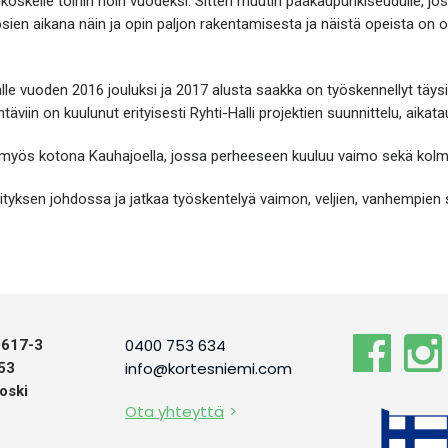
nkoskelle töihin noin vuodeksi. Sitten muutin pääkaupunkiseudulle, jos
ien aikana näin ja opin paljon rakentamisesta ja näistä opeista on 
lle vuoden 2016 jouluksi ja 2017 alusta saakka on työskennellyt täys
viin on kuulunut erityisesti Ryhti-Halli projektien suunnittelu, aikat
tää myös kotona Kauhajoella, jossa perheeseen kuuluu vaimo sekä kolme 
yksen johdossa ja jatkaa työskentelyä vaimon, veljien, vanhempien 
0400 753 634
0617-3
info@kortesniemi.com
 53
oski
Ota yhteyttä