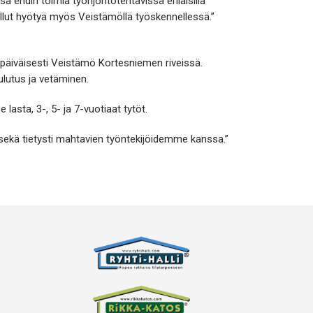
sa ehdin toimia työnjohtotehtävissä erilaisilla
ollut hyötyä myös Veistämöllä työskennellessä.”
ipäiväisesti Veistämö Kortesniemen riveissä.
aulutus ja vetäminen.
lasta, 3-, 5- ja 7-vuotiaat tytöt.
sekä tietysti mahtavien työntekijöidemme kanssa.”