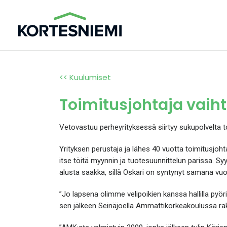
<< Kuulumiset
Toimitusjohtaja vaih
Vetovastuu perheyrityksessä siirtyy sukupolvelta to
Yrityksen perustaja ja lähes 40 vuotta toimitusjoht
itse töitä myynnin ja tuotesuunnittelun parissa. Sy
alusta saakka, sillä Oskari on syntynyt samana vuon
”Jo lapsena olimme velipoikien kanssa hallilla py
sen jälkeen Seinäjoella Ammattikorkeakoulussa ra