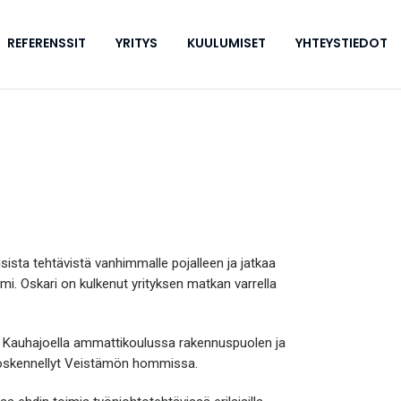
REFERENSSIT
YRITYS
KUULUMISET
YHTEYSTIEDOT
isista tehtävistä vanhimmalle pojalleen ja jatkaa
emi. Oskari on kulkenut yrityksen matkan varrella
yt Kauhajoella ammattikoulussa rakennuspuolen ja
työskennellyt Veistämön hommissa.