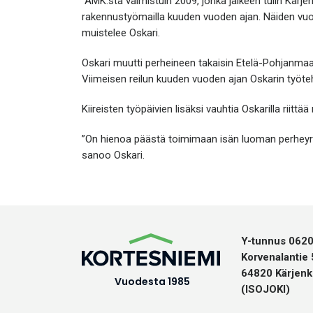
”AMK:sta valmistuin 2009, jonka jälkeen tulin Kärje
rakennustyömailla kuuden vuoden ajan. Näiden vuos
muistelee Oskari.
Oskari muutti perheineen takaisin Etelä-Pohjanmaa
Viimeisen reilun kuuden vuoden ajan Oskarin työtehtä
Kiireisten työpäivien lisäksi vauhtia Oskarilla riit
”On hienoa päästä toimimaan isän luoman perheyrit
sanoo Oskari.
Y-tunnus 062
Korvenalantie
64820 Kärjenk
Vuodesta 1985
(ISOJOKI)