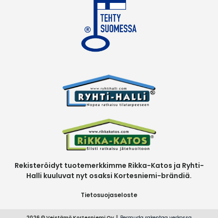
Rekisteröidyt tuotemerkkimme Rikka-Katos ja Ryhti-
Halli kuuluvat nyt osaksi Kortesniemi-brändiä.
Tietosuojaseloste
2026 © Veistämö Kortesniemi Oy
Bermuda rakentaa verkossa